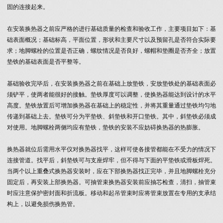
固的连接起来。
在安装换热器之前应严格的进行基础质量的检查和验收工作，主要项目如下：基
础表面概况；基础标高，平面位置，形状和主要尺寸以及预留孔是否符合实际要
求；地脚螺栓的位置是否正确，螺纹情况是否良好，螺帽和垫圈是否齐全；放置
垫铁的基础表面是否平整等。
基础验收完毕后，在安装换热器之前在基础上放垫铁，安放垫铁处的基础表面必
须铲平，使两者能很好的接触。垫铁厚度可以调整，使换热器能达到设计的水平
高度。垫铁放置后可增加换热器在基础上的稳定性，并将其重量通过垫铁均匀地
传递到基础上去。垫铁可分为平垫铁、斜垫铁和开口垫铁。其中，斜垫铁必须成
对使用。地脚螺栓两侧均应有垫铁，垫铁的安装不应妨碍换热器的热膨胀。
换热器就位后需用水平仪对换热器找平，这样可使各接管都能在不受力的情况下
连接管道。找平后，斜垫铁可与支座焊牢，但不得与下面的平垫铁或滑板焊死。
当两个以上重叠式换热器安装时，应在下部换热器找正完毕，并且地脚螺栓充分
固定后，再安装上部换热器。可抽管束换热器安装前应抽芯检查，清扫，抽管束
时应注意保护密封面和折流板。移动和起吊管束时应将管束放置在专用的支承结
构上，以避免损伤换热管。