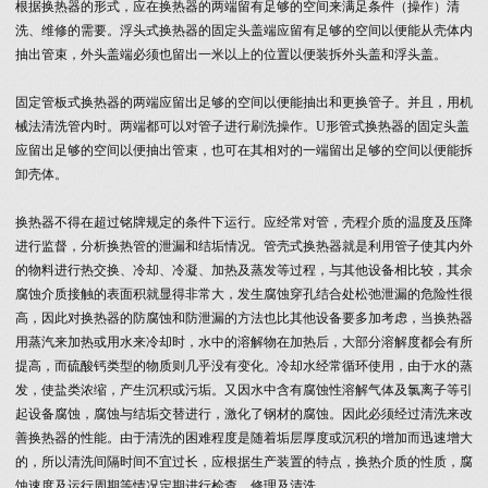
根据换热器的形式，应在换热器的两端留有足够的空间来满足条件（操作）清
洗、维修的需要。浮头式换热器的固定头盖端应留有足够的空间以便能从壳体内
抽出管束，外头盖端必须也留出一米以上的位置以便装拆外头盖和浮头盖。
固定管板式换热器的两端应留出足够的空间以便能抽出和更换管子。并且，用机
械法清洗管内时。两端都可以对管子进行刷洗操作。U形管式换热器的固定头盖
应留出足够的空间以便抽出管束，也可在其相对的一端留出足够的空间以便能拆
卸壳体。
换热器不得在超过铭牌规定的条件下运行。应经常对管，壳程介质的温度及压降
进行监督，分析换热管的泄漏和结垢情况。管壳式换热器就是利用管子使其内外
的物料进行热交换、冷却、冷凝、加热及蒸发等过程，与其他设备相比较，其余
腐蚀介质接触的表面积就显得非常大，发生腐蚀穿孔结合处松弛泄漏的危险性很
高，因此对换热器的防腐蚀和防泄漏的方法也比其他设备要多加考虑，当换热器
用蒸汽来加热或用水来冷却时，水中的溶解物在加热后，大部分溶解度都会有所
提高，而硫酸钙类型的物质则几乎没有变化。冷却水经常循环使用，由于水的蒸
发，使盐类浓缩，产生沉积或污垢。又因水中含有腐蚀性溶解气体及氯离子等引
起设备腐蚀，腐蚀与结垢交替进行，激化了钢材的腐蚀。因此必须经过清洗来改
善换热器的性能。由于清洗的困难程度是随着垢层厚度或沉积的增加而迅速增大
的，所以清洗间隔时间不宜过长，应根据生产装置的特点，换热介质的性质，腐
蚀速度及运行周期等情况定期进行检查，修理及清洗。