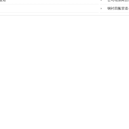
假通知
公司增加两台
钢衬四氟管道