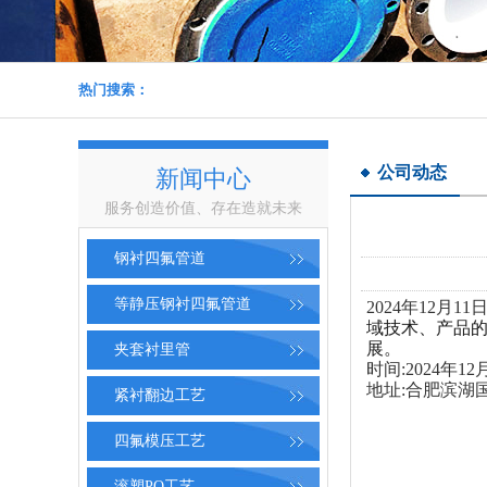
热门搜索：
公司动态
新闻中心
服务创造价值、存在造就未来
钢衬四氟管道
等静压钢衬四氟管道
2024年12月
域技术、产品的
展。
夹套衬里管
时间:2024年12月
地址:合肥滨湖
紧衬翻边工艺
四氟模压工艺
滚塑PO工艺