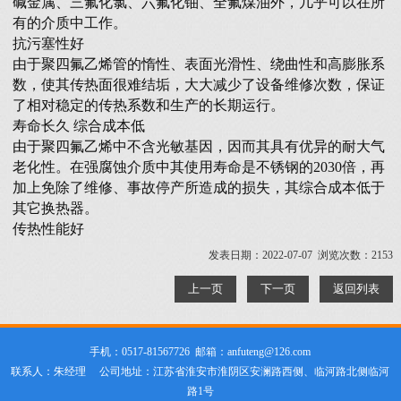
碱金属、三氟化氯、六氟化铀、全氟煤油外，几乎可以在所
有的介质中工作。
抗污塞性好
由于聚四氟乙烯管的惰性、表面光滑性、绕曲性和高膨胀系
数，使其传热面很难结垢，大大减少了设备维修次数，保证
了相对稳定的传热系数和生产的长期运行。
寿命长久 综合成本低
由于聚四氟乙烯中不含光敏基因，因而其具有优异的耐大气
老化性。在强腐蚀介质中其使用寿命是不锈钢的2030倍，再
加上免除了维修、事故停产所造成的损失，其综合成本低于
其它换热器。
传热性能好
发表日期：2022-07-07 浏览次数：2153
上一页
下一页
返回列表
手机：0517-81567726 邮箱：anfuteng@126.com
联系人：朱经理 公司地址：江苏省淮安市淮阴区安澜路西侧、临河路北侧临河
路1号