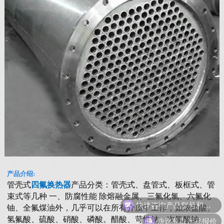
产品介绍:
管壳式
四氟换热器
产品分类：管壳式、盘管式、板框式、管
束式等几种 一、防腐性能 除熔融金属、三氟化氯、六氟化
快速咨询产品型号和报价
铀、全氟煤油外，几乎可以在所有介质中工作，如浓盐酸、
快速获取产品报价
氢氟酸、硫酸、硝酸、磷酸。醋酸、苛性钠、次氯酸钠、