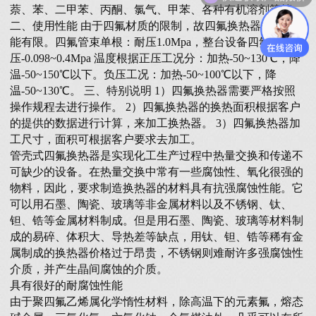
萘、苯、二甲苯、丙酮、氯气、甲苯、各种有机溶剂等等。
二、使用性能 由于四氟材质的限制，故四氟换热器的耐压性
能有限。四氟管束单根：耐压1.0Mpa，整台设备四氟管束耐
压-0.098~0.4Mpa 温度根据正压工况分：加热-50~130℃，降
温-50~150℃以下。负压工况：加热-50~100℃以下，降
温-50~130℃。 三、特别说明 1）四氟换热器需要严格按照
操作规程去进行操作。 2）四氟换热器的换热面积根据客户
的提供的数据进行计算，来加工换热器。 3）四氟换热器加
工尺寸，面积可根据客户要求去加工。
管壳式四氟换热器是实现化工生产过程中热量交换和传递不
可缺少的设备。在热量交换中常有一些腐蚀性、氧化很强的
物料，因此，要求制造换热器的材料具有抗强腐蚀性能。它
可以用石墨、陶瓷、玻璃等非金属材料以及不锈钢、钛、
钽、锆等金属材料制成。但是用石墨、陶瓷、玻璃等材料制
成的易碎、体积大、导热差等缺点，用钛、钽、锆等稀有金
属制成的换热器价格过于昂贵，不锈钢则难耐许多强腐蚀性
介质，并产生晶间腐蚀的介质。
具有很好的耐腐蚀性能
由于聚四氟乙烯属化学惰性材料，除高温下的元素氟，熔态