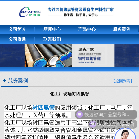
公司简介
新闻中心
产品中心
服务案例
公司资质
联系我们
服务案例
【返回列表】
化工厂现场衬四氟管
化工厂现场
衬四氟管
的应用领域：化工厂，电厂，污
快速咨询产品型号和报价
水处理厂，医药厂等领域。
化工厂现场衬四氟管适用于高温下强烈腐蚀性气体和
快速获取产品报价
液体，其它类型钢塑复合管和金属管不适输送介质，
钢衬四氟管均适用，钢聚偏氟类复合管适用的输送工