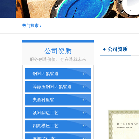
热门搜索：
公司资质
公司资质
服务创造价值、存在造就未来
钢衬四氟管道
等静压钢衬四氟管道
夹套衬里管
紧衬翻边工艺
四氟模压工艺
滚塑PO工艺