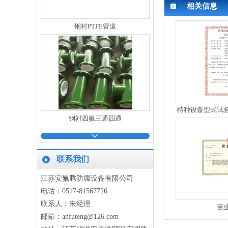
相关信息
钢衬PTFE管道
特种设备型式试
钢衬四氟三通四通
件滚
联系我们
江苏安氟腾防腐设备有限公司
电话：0517-81567726
联系人：朱经理
营
钢衬四氟紧衬翻边管道
邮箱：anfuteng@126.com