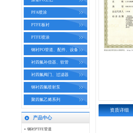
PFA喷涂
PTFE板衬
PTFE喷涂
钢衬PO管道、配件、设备
衬四氟补偿器、软管
衬四氟阀门、过滤器
钢衬四氟喷射泵
聚四氟乙烯系列
资质详细
产品中心
钢衬PTFE管道