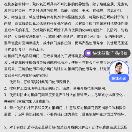
在抗腐蚀材料中，聚四氟乙烯具有不可比拟的优异性能，除了熔融金属、元素氟
及芳香烃类外，在各种浓度的盐酸、硫酸、硝酸、王水、有机酸、强氧化剂、
浓、稀酸交替、碱交替和各种有机剂中均呈随性反应，将聚四氟乙烯内衬于阀门
内壁，既克服聚四氟乙烯材料强度低的缺点，又解决了阀门主题材料抗腐蚀性能
差成本高的不足。另外聚四氟乙烯除了具有优异的化学稳定性外，其防污、防粘
性好、动静摩擦系数值*小，减磨润性能良好，将其作为阀门启、闭的密封副，
要降低密封面间摩擦力，减小阀门操作扭矩，提高产品使用寿命，其使用范围还
可扩展到食品、医药工业。
快速获取产品报价
衬氟阀门又名防腐阀门，它经常所处的工况环境恶劣，不是有毒有害的化学物
质，便是腐蚀性很强各类酸碱或有机溶济，使用不当将会产生重大经济损失和严
重后果。正确的使用和维护阀门能延长衬氟阀门的使用寿命，那究竟做到哪些细
节部分可以有效的保护它呢?
1、使用前，仔细阅读衬氟阀门使用说明书。
2、按铭牌上或说明书上规定的压力、温度、使用介质范围内使用。
3、使用时防止衬氟阀门因温度变化产生过大的管道应力，尽量减小温度变化，
并在阀门前后增加U形膨胀节。
4、禁止使用杠杆开启和关闭衬氟阀门，注意观察衬氟阀门启闭指示位置和限位
装置，开启和关闭到位后，不要再强行加力关闭，避免氟塑料密封面过早损坏。
5、对于有些介质不稳定且易分解(如某些介质的分解会引起体积膨胀造成工况压