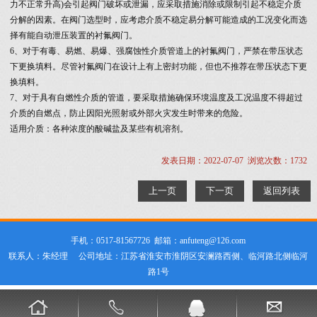
力不正常升高)会引起阀门破坏或泄漏，应采取措施消除或限制引起不稳定介质
分解的因素。在阀门选型时，应考虑介质不稳定易分解可能造成的工况变化而选
择有能自动泄压装置的衬氟阀门。
6、对于有毒、易燃、易爆、强腐蚀性介质管道上的衬氟阀门，严禁在带压状态
下更换填料。尽管衬氟阀门在设计上有上密封功能，但也不推荐在带压状态下更
换填料。
7、对于具有自燃性介质的管道，要采取措施确保环境温度及工况温度不得超过
介质的自燃点，防止因阳光照射或外部火灾发生时带来的危险。
适用介质：各种浓度的酸碱盐及某些有机溶剂。
发表日期：2022-07-07 浏览次数：1732
上一页
下一页
返回列表
手机：0517-81567726 邮箱：anfuteng@126.com
联系人：朱经理 公司地址：江苏省淮安市淮阴区安澜路西侧、临河路北侧临河
路1号