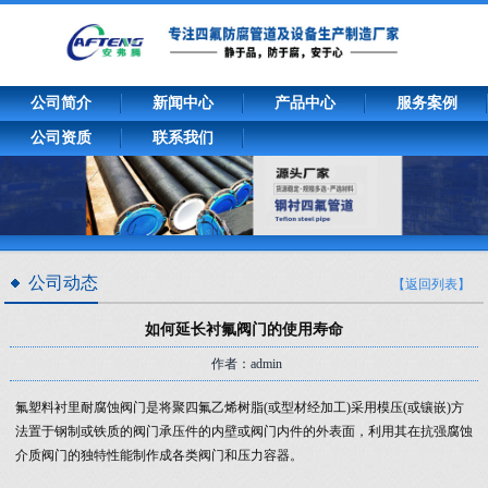
公司简介
新闻中心
产品中心
服务案例
公司资质
联系我们
公司动态
【返回列表】
如何延长衬氟阀门的使用寿命
作者：admin
氟塑料衬里耐腐蚀阀门是将聚四氟乙烯树脂(或型材经加工)采用模压(或镶嵌)方
法置于钢制或铁质的阀门承压件的内壁或阀门内件的外表面，利用其在抗强腐蚀
介质阀门的独特性能制作成各类阀门和压力容器。