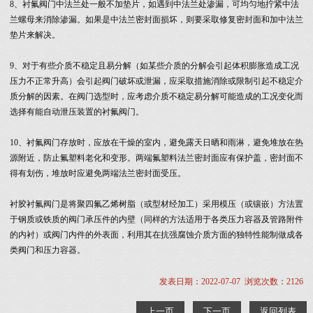
8、衬氟阀门中法兰处一般不加垫片，如遇到中法兰处渗漏，可均匀地拧紧中法
兰螺母来消除渗漏。如果是中法兰密封面损坏，则要采取修复密封面和加中法兰
垫片来解决。
9、对于有些介质不稳定且易分解（如某些介质的分解会引起体积膨胀造成工况
压力不正常升高）会引起阀门破坏或泄漏，应采取措施消除或限制引起不稳定介
质分解的因素。在阀门选型时，应考虑介质不稳定易分解可能造成的工况变化而
选择有能自动泄压装置的衬氟阀门。
10、衬氟阀门存放时，应放在干燥的室内，避免露天日晒和雨淋，避免堆放在热
源附近，防止氟塑料老化和变形。两端氟塑料法兰密封面应有保护盖，密封面不
得有划伤，堆放时应避免两端法兰密封面受压。
衬胶衬氟阀门是将聚四氟乙烯树脂（或型材经加工）采用模压（或镶嵌）方法置
于钢质或铁质的阀门承压件的内壁（同样的方法适用于各类压力容器及管路附件
的内衬）或阀门内件的外表面，利用其在抗强腐蚀介质方面的独特性能制做成各
类阀门和压力容器。
发表日期：2022-07-07 浏览次数：2126
上一页
下一页
返回列表